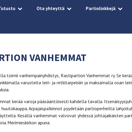
Tutustu
Ota yhteyttä
Partiolinkkejä
ARTION VANHEMMAT
lla toimii vanhempainyhdistys, Rastipartion Vanhemmat ry. Se kerä
ankkimalla varusteita leiri- ja retkitarpeisiin ja maksamalla osan 
ksia.
mat kerää varoja pääsääntöisesti kahdella tavalla. Itsenäisyysjuh
 huutokauppa. Arpajaispalkinnot pyydetään partioperheiltä lahjoituks
äytteitä. Kesällä vanhemmat valvovat yhdessä johtajaikäisten part
oria Merimieskirkon apuna.