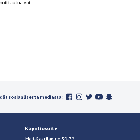
moittautua voi:
dät sosiaalisesta mediasta:
Käyntiosoite
Meri-Rastilan tie 30-32