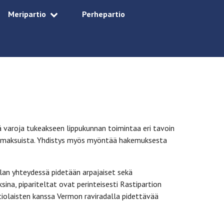
Meripartio
Perhepartio
ä varoja tukeakseen lippukunnan toimintaa eri tavoin
leirimaksuista. Yhdistys myös myöntää hakemuksesta
lan yhteydessä pidetään arpajaiset sekä
ina, pipariteltat ovat perinteisesti Rastipartion
iolaisten kanssa Vermon raviradalla pidettävää