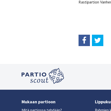
Rastipartion Vanhe
Mukaan partioon
Lippukun
Mitä partiossa tehdään?
Ryhmien 