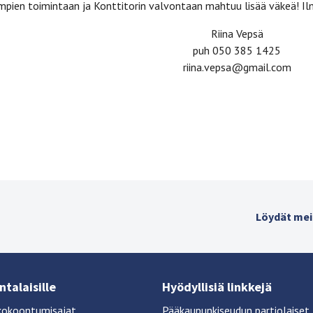
mpien toimintaan ja Konttitorin valvontaan mahtuu lisää väkeä! Il
Riina Vepsä
puh 050 385 1425
riina.vepsa@gmail.com
Löydät mei
talaisille
Hyödyllisiä linkkejä
kokoontumisajat
Pääkaupunkiseudun partiolaiset