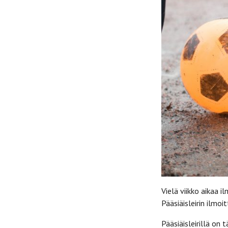
Vielä viikko aikaa il
Pääsiäisleirin ilmo
Pääsiäisleirillä o