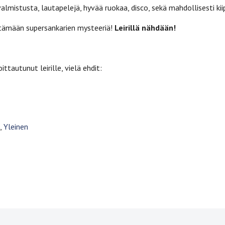
valmistusta, lautapelejä, hyvää ruokaa, disco, sekä mahdollisesti kiip
tämään supersankarien mysteeriä!
Leirillä nähdään!
ittautunut leirille, vielä ehdit:
,
Yleinen