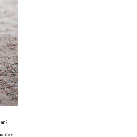
aan?
nuotio-