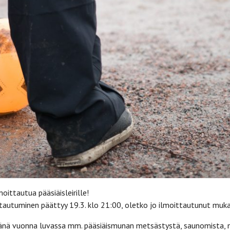
moittautua pääsiäisleirille!
ittautuminen päättyy 19.3. klo 21:00, oletko jo ilmoittautunut muk
n tänä vuonna luvassa mm. pääsiäismunan metsästystä, saunomista, 