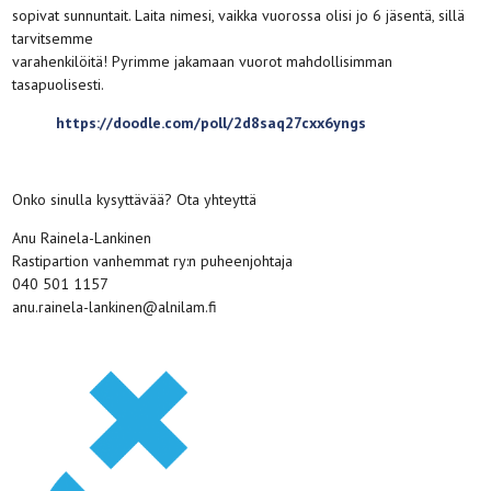
sopivat sunnuntait. Laita nimesi, vaikka vuorossa olisi jo 6 jäsentä, sillä
tarvitsemme
varahenkilöitä! Pyrimme jakamaan vuorot mahdollisimman
tasapuolisesti.
https://doodle.com/poll/2d8saq27cxx6yngs
Onko sinulla kysyttävää? Ota yhteyttä
Anu Rainela-Lankinen
Rastipartion vanhemmat ry:n puheenjohtaja
040 501 1157
anu.rainela-lankinen@alnilam.fi