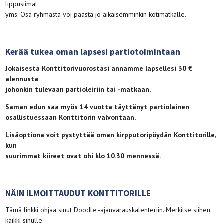
lippusiimat
yms. Osa ryhmästä voi päästä jo aikaisemminkin kotimatkalle.
Kerää tukea oman lapsesi partiotoimintaan
Jokaisesta Konttitorivuorostasi annamme lapsellesi 30 €
alennusta
johonkin tulevaan partioleiriin tai -matkaan.
Saman edun saa myös 14 vuotta täyttänyt partiolainen
osallistuessaan Konttitorin valvontaan.
Lisäoptiona voit pystyttää oman kirpputoripöydän Konttitorille,
kun
suurimmat kiireet ovat ohi klo 10.30 mennessä.
NÄIN ILMOITTAUDUT KONTTITORILLE
Tämä linkki ohjaa sinut Doodle -ajanvarauskalenteriin. Merkitse siihen
kaikki sinulle