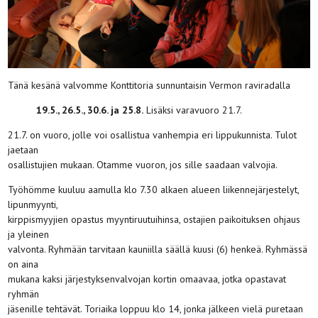
Tänä kesänä valvomme Konttitoria sunnuntaisin Vermon raviradalla
19.5., 26.5., 30.6. ja 25.8.
Lisäksi varavuoro 21.7.
21.7. on vuoro, jolle voi osallistua vanhempia eri lippukunnista. Tulot
jaetaan
osallistujien mukaan. Otamme vuoron, jos sille saadaan valvojia.
Työhömme kuuluu aamulla klo 7.30 alkaen alueen liikennejärjestelyt,
lipunmyynti,
kirppismyyjien opastus myyntiruutuihinsa, ostajien paikoituksen ohjaus
ja yleinen
valvonta. Ryhmään tarvitaan kauniilla säällä kuusi (6) henkeä. Ryhmässä
on aina
mukana kaksi järjestyksenvalvojan kortin omaavaa, jotka opastavat
ryhmän
jäsenille tehtävät. Toriaika loppuu klo 14, jonka jälkeen vielä puretaan