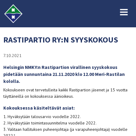
MENU
RASTIPARTIO RY:N SYYSKOKOUS
7.10.2021
Helsingin NMKY:n Rastipartion virallinen syyskokous
pidetään sunnuntaina 21.11.2020 klo 12.00 Meri-Rastilan
kololla.
Kokoukseen ovat tervetulleita kaikki Rastipartion jäsenet ja 15 vuotta
täyttäneillä on kokouksessa äänioikeus.
Kokouksessa käsiteltävät asiat:
1. Hyväksytään talousarvio vuodelle 2022.
2. Hyväksytään toimintasuunnitelma vuodelle 2022.
3. Valitaan hallituksen puheenjohtaja (ja varapuheenjohtaja) vuodelle
2022.*