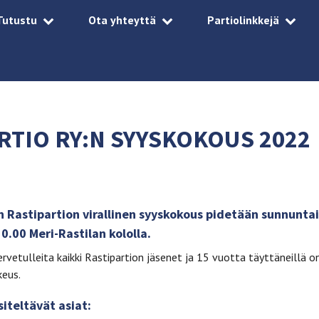
Tutustu
Ota yhteyttä
Partiolinkkejä
RTIO RY:N SYYSKOKOUS 2022
n Rastipartion virallinen syyskokous pidetään sunnunta
0.00 Meri-Rastilan kololla.
vetulleita kaikki Rastipartion jäsenet ja 15 vuotta täyttäneillä o
keus.
iteltävät asiat: