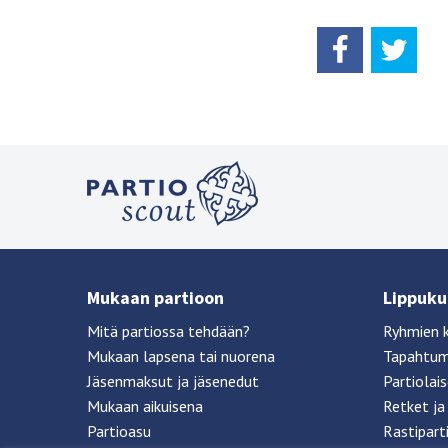
Mukaan partioon
Lippukun
Mitä partiossa tehdään?
Ryhmien 
Mukaan lapsena tai nuorena
Tapahtu
Jäsenmaksut ja jäsenedut
Partiolai
Mukaan aikuisena
Retket ja 
Partioasu
Rastipart