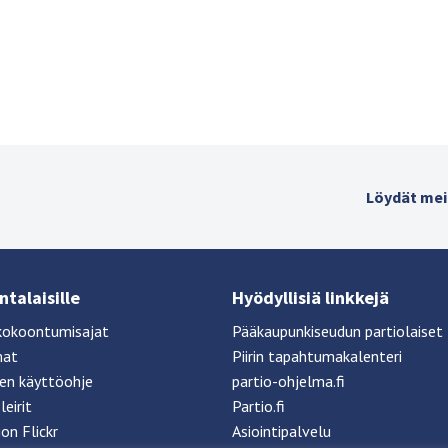
Löydät mei
talaisille
Hyödyllisiä linkkejä
kokoontumisajat
Pääkaupunkiseudun partiolaiset
mat
Piirin tapahtumakalenteri
sen käyttöohje
partio-ohjelma.fi
leirit
Partio.fi
ion Flickr
Asiointipalvelu