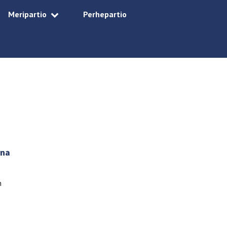
Meripartio
Perhepartio
ina
n