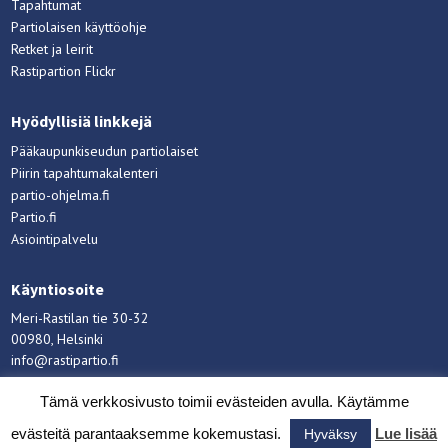
Tapahtumat
Partiolaisen käyttöohje
Retket ja leirit
Rastipartion Flickr
Hyödyllisiä linkkejä
Pääkaupunkiseudun partiolaiset
Piirin tapahtumakalenteri
partio-ohjelma.fi
Partio.fi
Asiointipalvelu
Käyntiosoite
Meri-Rastilan tie 30-32
00980, Helsinki
info@rastipartio.fi
Rastipartio
©
Copyright
2026.
Tämä verkkosivusto toimii evästeiden avulla. Käytämme
evästeitä parantaaksemme kokemustasi.
Lue lisää
Hyväksy