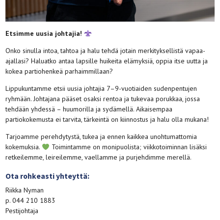
Etsimme uusia johtajia!
Onko sinulla intoa, tahtoa ja halu tehdä jotain merkityksellistä vapaa-
ajallasi? Haluatko antaa lapsille huikeita elämyksiä, oppia itse uutta ja
kokea partiohenkeä parhaimmillaan?
Lippukuntamme etsii uusia johtajia 7–9-vuotiaiden sudenpentujen
ryhmään. Johtajana pääset osaksi rentoa ja tukevaa porukkaa, jossa
tehdään yhdessä – huumorilla ja sydämellä. Aikaisempaa
partiokokemusta ei tarvita, tärkeintä on kiinnostus ja halu olla mukana!
Tarjoamme perehdytystä, tukea ja ennen kaikkea unohtumattomia
kokemuksia.
Toimintamme on monipuolista; viikkotoiminnan lisäksi
retkeilemme, leireilemme, vaellamme ja purjehdimme merellä.
Ota rohkeasti yhteyttä:
Riikka Nyman
p. 044 210 1883
Pestijohtaja