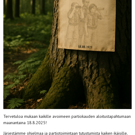
Tervetuloa mukaan kaikille avoimeen partiokauden aloitustapahtumaan
maanantaina 18.8.2025!
Järjestämme ohjelmaa ja partiotoimintaan tutustumista kaiken ikäisille,