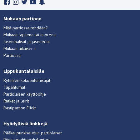
Mukaan partioon
Mitä partiossa tehdään?
Mukaan lapsena tai nuorena
Jäsenmaksut ja jäsenedut
Mukaan aikuisena
Partioasu
Lippukuntalaisille
Ryhmien kokoontumisajat
Tapahtumat
Partiolaisen käyttöohje
Retket ja leirit
Rastipartion Flickr
Hyödyllisiä linkkejä
Pääkaupunkiseudun partiolaiset
Piirin tapahtumakalenteri