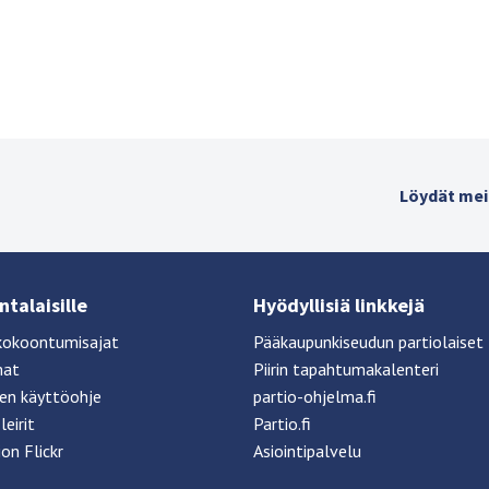
Löydät mei
talaisille
Hyödyllisiä linkkejä
kokoontumisajat
Pääkaupunkiseudun partiolaiset
mat
Piirin tapahtumakalenteri
sen käyttöohje
partio-ohjelma.fi
leirit
Partio.fi
ion Flickr
Asiointipalvelu