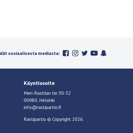
dät sosiaalisesta mediasta:
Käyntiosoite
Meri-Rastilan tie 30-32
00980, Helsinki
info@rastipartio.fi
Rastipartio
©
Copyright
2026.