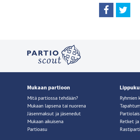
Mukaan partioon
Lippukun
Mitä partiossa tehdään?
Ryhmien 
Mukaan lapsena tai nuorena
Tapahtu
Jäsenmaksut ja jäsenedut
Partiolai
Mukaan aikuisena
Retket ja 
Partioasu
Rastipart