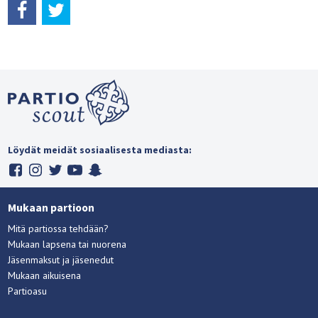
Löydät meidät sosiaalisesta mediasta:
Mukaan partioon
Mitä partiossa tehdään?
Mukaan lapsena tai nuorena
Jäsenmaksut ja jäsenedut
Mukaan aikuisena
Partioasu