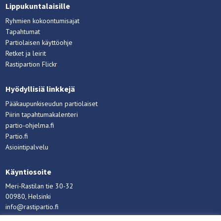
Lippukuntalaisille
Ryhmien kokoontumisajat
Tapahtumat
Partiolaisen käyttöohje
Retket ja leirit
Rastipartion Flickr
Hyödyllisiä linkkejä
Pääkaupunkiseudun partiolaiset
Piirin tapahtumakalenteri
partio-ohjelma.fi
Partio.fi
Asiointipalvelu
Käyntiosoite
Meri-Rastilan tie 30-32
00980, Helsinki
info@rastipartio.fi