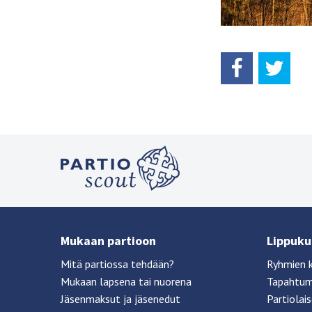
Mukaan partioon
Lippukun
Mitä partiossa tehdään?
Ryhmien 
Mukaan lapsena tai nuorena
Tapahtu
Jäsenmaksut ja jäsenedut
Partiolai