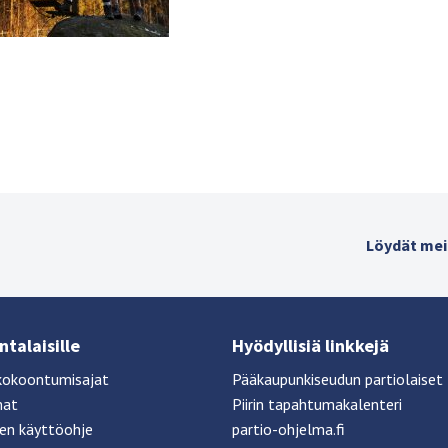
Löydät mei
talaisille
Hyödyllisiä linkkejä
kokoontumisajat
Pääkaupunkiseudun partiolaiset
mat
Piirin tapahtumakalenteri
sen käyttöohje
partio-ohjelma.fi