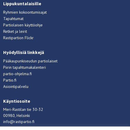
Lippukuntalaisille
Ryhmien kokoontumisajat
Tapahtumat
Partiolaisen käyttöohje
Retket ja leirit
Rastipartion Flickr
Hyödyllisiä linkkejä
Pääkaupunkiseudun partiolaiset
Piirin tapahtumakalenteri
partio-ohjelma.fi
Partio.fi
Asiointipalvelu
Käyntiosoite
Meri-Rastilan tie 30-32
00980, Helsinki
info@rastipartio.fi