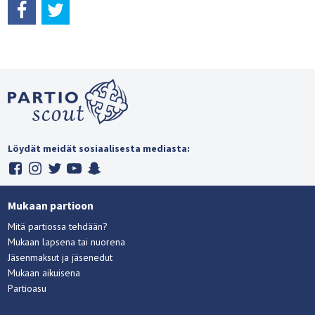
Löydät meidät sosiaalisesta mediasta:
Mukaan partioon
Mitä partiossa tehdään?
Mukaan lapsena tai nuorena
Jäsenmaksut ja jäsenedut
Mukaan aikuisena
Partioasu