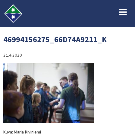
MENU
46994156275_66D74A9211_K
21.4.2020
Kuva: Maria Kiviniemi