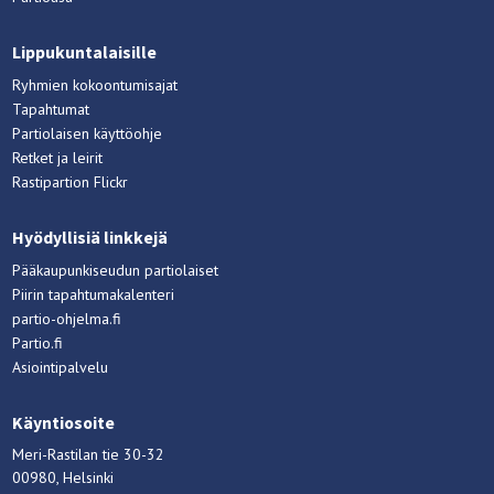
Lippukuntalaisille
Ryhmien kokoontumisajat
Tapahtumat
Partiolaisen käyttöohje
Retket ja leirit
Rastipartion Flickr
Hyödyllisiä linkkejä
Pääkaupunkiseudun partiolaiset
Piirin tapahtumakalenteri
partio-ohjelma.fi
Partio.fi
Asiointipalvelu
Käyntiosoite
Meri-Rastilan tie 30-32
00980, Helsinki