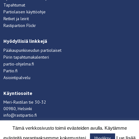
Tapahtumat
Partiolaisen käyttöohje
Retket ja leirit
Rastipartion Flickr
Hyödyllisiä linkkejä
Pääkaupunkiseudun partiolaiset
Piirin tapahtumakalenteri
partio-ohjelma.fi
Partio.fi
Asiointipalvelu
Käyntiosoite
Meri-Rastilan tie 30-32
00980, Helsinki
info@rastipartio.fi
Rastipartio
©
Copyright
2026.
Tämä verkkosivusto toimii evästeiden avulla. Käytämme
evästeitä parantaaksemme kokemustasi.
Lue lisää
Hyväksy