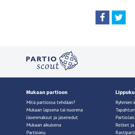
Mukaan partioon
Lippukun
Mitä partiossa tehdään?
Ryhmien 
Mukaan lapsena tai nuorena
Tapahtu
Jäsenmaksut ja jäsenedut
Partiolai
Mukaan aikuisena
Retket ja 
Partioasu
Rastipart