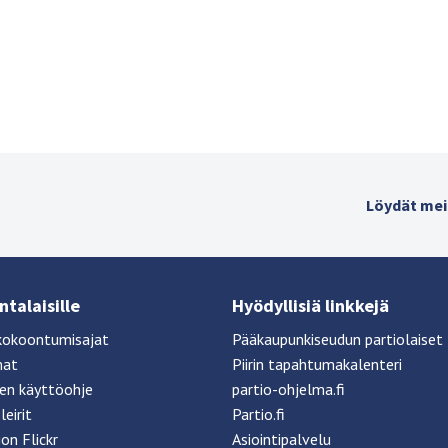
Löydät mei
talaisille
Hyödyllisiä linkkejä
kokoontumisajat
Pääkaupunkiseudun partiolaiset
mat
Piirin tapahtumakalenteri
sen käyttöohje
partio-ohjelma.fi
leirit
Partio.fi
ion Flickr
Asiointipalvelu