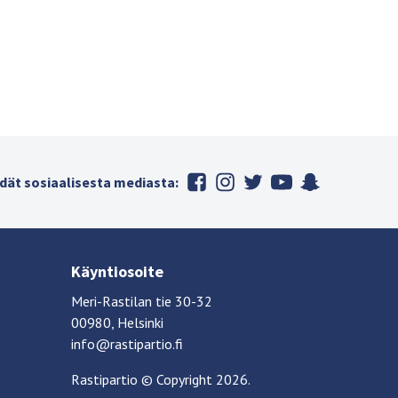
dät sosiaalisesta mediasta:
Käyntiosoite
Meri-Rastilan tie 30-32
00980, Helsinki
info@rastipartio.fi
Rastipartio
©
Copyright
2026.