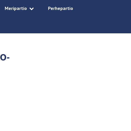
Meripartio
Perhepartio
O-