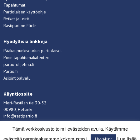
Tapahtumat
Partiolaisen käyttöohje
Retket ja leirit
Rastipartion Flickr
Hyödyllisiä linkkejä
Pääkaupunkiseudun partiolaiset
Piirin tapahtumakalenteri
partio-ohjelma.fi
Partio.fi
Asiointipalvelu
Käyntiosoite
Meri-Rastilan tie 30-32
00980, Helsinki
info@rastipartio.fi
Rastipartio
©
Copyright
2026.
Tämä verkkosivusto toimii evästeiden avulla. Käytämme
evästeitä parantaaksemme kokemustasi.
Lue lisää
Hyväksy