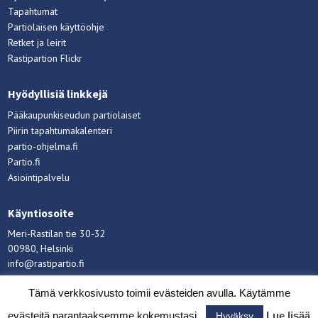
Tapahtumat
Partiolaisen käyttöohje
Retket ja leirit
Rastipartion Flickr
Hyödyllisiä linkkejä
Pääkaupunkiseudun partiolaiset
Piirin tapahtumakalenteri
partio-ohjelma.fi
Partio.fi
Asiointipalvelu
Käyntiosoite
Meri-Rastilan tie 30-32
00980, Helsinki
info@rastipartio.fi
Rastipartio
©
Copyright
2026.
Tämä verkkosivusto toimii evästeiden avulla. Käytämme
evästeitä parantaaksemme kokemustasi.
Lue lisää
Hyväksy