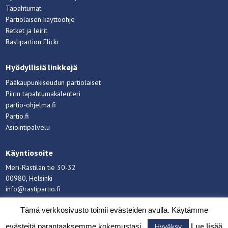
Tapahtumat
Partiolaisen käyttöohje
Retket ja leirit
Rastipartion Flickr
Hyödyllisiä linkkejä
Pääkaupunkiseudun partiolaiset
Piirin tapahtumakalenteri
partio-ohjelma.fi
Partio.fi
Asiointipalvelu
Käyntiosoite
Meri-Rastilan tie 30-32
00980, Helsinki
info@rastipartio.fi
Rastipartio
©
Copyright
2026.
Tämä verkkosivusto toimii evästeiden avulla. Käytämme
evästeitä parantaaksemme kokemustasi.
Lue lisää
Hyväksy