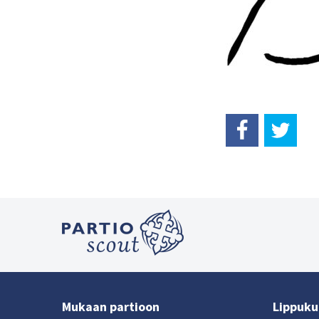
Mukaan partioon
Lippukun