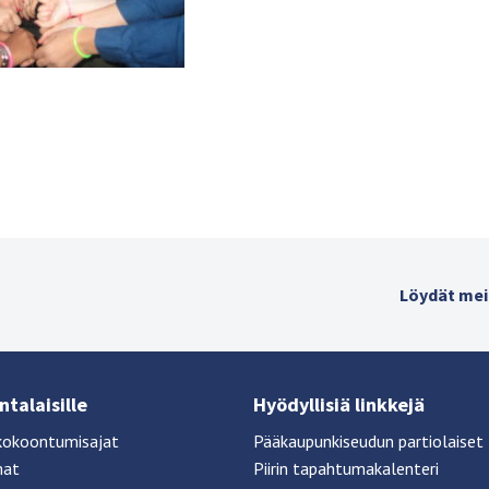
Löydät mei
talaisille
Hyödyllisiä linkkejä
kokoontumisajat
Pääkaupunkiseudun partiolaiset
mat
Piirin tapahtumakalenteri