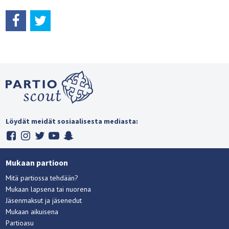
Löydät meidät sosiaalisesta mediasta:
Mukaan partioon
Mitä partiossa tehdään?
Mukaan lapsena tai nuorena
Jäsenmaksut ja jäsenedut
Mukaan aikuisena
Partioasu