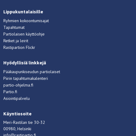
Lippukuntalaisille
Ryhmien kokoontumisajat
Tapahtumat
Partiolaisen käyttöohje
Retket ja leirit
Rastipartion Flickr
Hyödyllisiä linkkejä
Pääkaupunkiseudun partiolaiset
Piirin tapahtumakalenteri
partio-ohjelma.fi
Partio.fi
Asiointipalvelu
Käyntiosoite
Meri-Rastilan tie 30-32
00980, Helsinki
info@rastipartio.fi