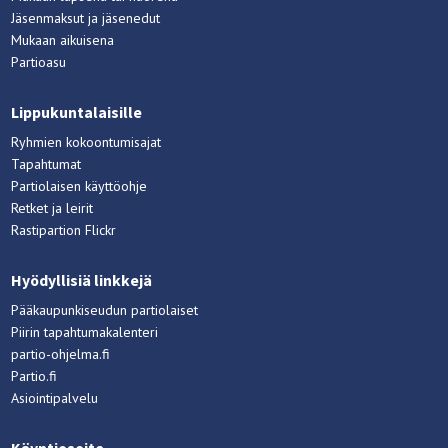
Jäsenmaksut ja jäsenedut
Mukaan aikuisena
Partioasu
Lippukuntalaisille
Ryhmien kokoontumisajat
Tapahtumat
Partiolaisen käyttöohje
Retket ja leirit
Rastipartion Flickr
Hyödyllisiä linkkejä
Pääkaupunkiseudun partiolaiset
Piirin tapahtumakalenteri
partio-ohjelma.fi
Partio.fi
Asiointipalvelu