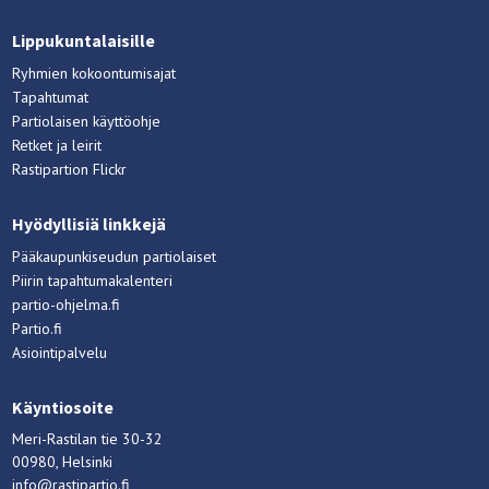
Lippukuntalaisille
Ryhmien kokoontumisajat
Tapahtumat
Partiolaisen käyttöohje
Retket ja leirit
Rastipartion Flickr
Hyödyllisiä linkkejä
Pääkaupunkiseudun partiolaiset
Piirin tapahtumakalenteri
partio-ohjelma.fi
Partio.fi
Asiointipalvelu
Käyntiosoite
Meri-Rastilan tie 30-32
00980, Helsinki
info@rastipartio.fi