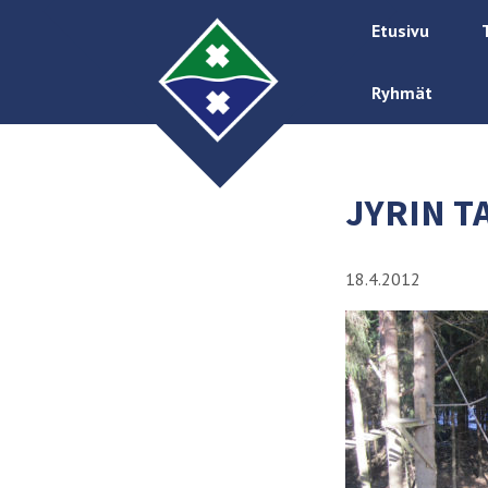
Etusivu
Ryhmät
JYRIN T
18.4.2012