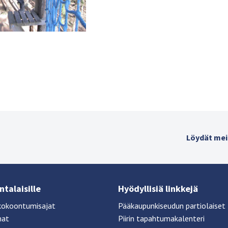
Löydät mei
talaisille
Hyödyllisiä linkkejä
kokoontumisajat
Pääkaupunkiseudun partiolaiset
mat
Piirin tapahtumakalenteri