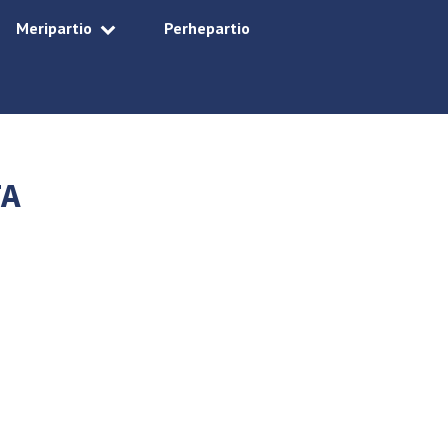
Meripartio
Perhepartio
TA