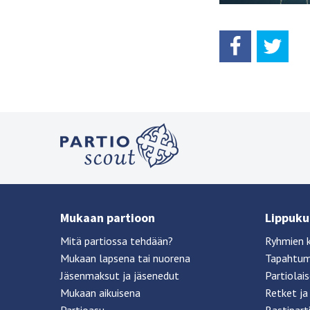
Mukaan partioon
Lippukun
Mitä partiossa tehdään?
Ryhmien 
Mukaan lapsena tai nuorena
Tapahtu
Jäsenmaksut ja jäsenedut
Partiolai
Mukaan aikuisena
Retket ja 