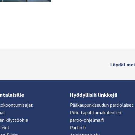
Löydät mei
talaisille
Hyödyllisiä linkkejä
kokoontumisajat
Pääkaupunkiseudun partiolaiset
mat
Piirin tapahtumakalenteri
sen käyttöohje
partio-ohjelma.fi
leirit
Partio.fi