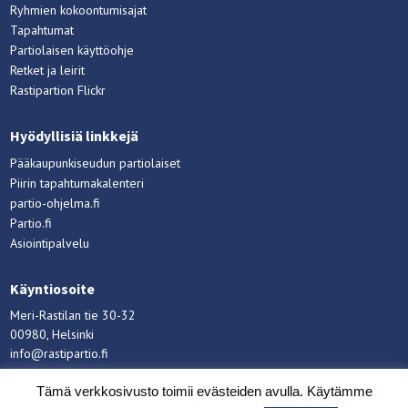
Ryhmien kokoontumisajat
Tapahtumat
Partiolaisen käyttöohje
Retket ja leirit
Rastipartion Flickr
Hyödyllisiä linkkejä
Pääkaupunkiseudun partiolaiset
Piirin tapahtumakalenteri
partio-ohjelma.fi
Partio.fi
Asiointipalvelu
Käyntiosoite
Meri-Rastilan tie 30-32
00980, Helsinki
info@rastipartio.fi
Rastipartio
©
Copyright
2026.
Tämä verkkosivusto toimii evästeiden avulla. Käytämme