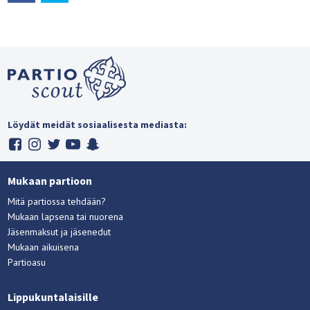
Löydät meidät sosiaalisesta mediasta:
Mukaan partioon
Mitä partiossa tehdään?
Mukaan lapsena tai nuorena
Jäsenmaksut ja jäsenedut
Mukaan aikuisena
Partioasu
Lippukuntalaisille