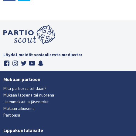
Löydät meidät sosiaalisesta mediasta:
Mukaan partioon
Mitä partiossa tehdään?
Mukaan lapsena tai nuorena
Jäsenmaksut ja jäsenedut
Mukaan aikuisena
Partioasu
Lippukuntalaisille