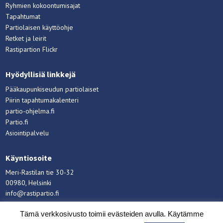
Ryhmien kokoontumisajat
Tapahtumat
Partiolaisen käyttöohje
Retket ja leirit
Rastipartion Flickr
Hyödyllisiä linkkejä
Pääkaupunkiseudun partiolaiset
Piirin tapahtumakalenteri
partio-ohjelma.fi
Partio.fi
Asiointipalvelu
Käyntiosoite
Meri-Rastilan tie 30-32
00980, Helsinki
info@rastipartio.fi
Rastipartio
©
Copyright
2026.
Tämä verkkosivusto toimii evästeiden avulla. Käytämme