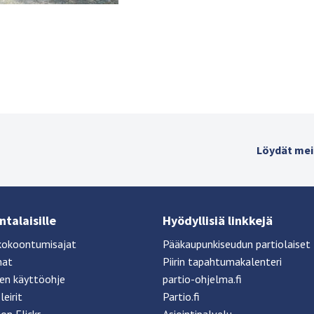
Löydät mei
talaisille
Hyödyllisiä linkkejä
kokoontumisajat
Pääkaupunkiseudun partiolaiset
mat
Piirin tapahtumakalenteri
sen käyttöohje
partio-ohjelma.fi
leirit
Partio.fi