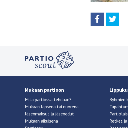
Mukaan partioon
Lippukun
Mitä partiossa tehdään?
Ryhmien 
Mukaan lapsena tai nuorena
Tapahtu
Jäsenmaksut ja jäsenedut
Partiolai
Mukaan aikuisena
Retket ja 