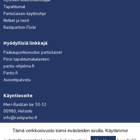
Tapahtumat
Partiolaisen käyttöohje
Retket ja leirit
Rastipartion Flickr
Hyödyllisiä linkkejä
Pääkaupunkiseudun partiolaiset
Piirin tapahtumakalenteri
partio-ohjelma.fi
Partio.fi
Asiointipalvelu
Käyntiosoite
Meri-Rastilan tie 30-32
00980, Helsinki
info@rastipartio.fi
Rastipartio
©
Copyright
2026.
Tämä verkkosivusto toimii evästeiden avulla. Käytämme