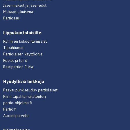
Jäsenmaksut ja jäsenedut
Mukaan aikuisena
Partioasu
Lippukuntalaisille
Ryhmien kokoontumisajat
Tapahtumat
Partiolaisen käyttöohje
Retket ja leirit
Rastipartion Flickr
Hyödyllisiä linkkejä
Pääkaupunkiseudun partiolaiset
Piirin tapahtumakalenteri
partio-ohjelma.fi
Partio.fi
Asiointipalvelu