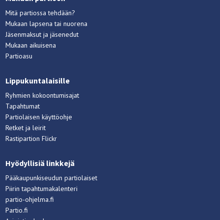
Mitä partiossa tehdään?
Mukaan lapsena tai nuorena
Jäsenmaksut ja jäsenedut
Mukaan aikuisena
Partioasu
Lippukuntalaisille
Ryhmien kokoontumisajat
Tapahtumat
Partiolaisen käyttöohje
Retket ja leirit
Rastipartion Flickr
Hyödyllisiä linkkejä
Pääkaupunkiseudun partiolaiset
Piirin tapahtumakalenteri
partio-ohjelma.fi
Partio.fi