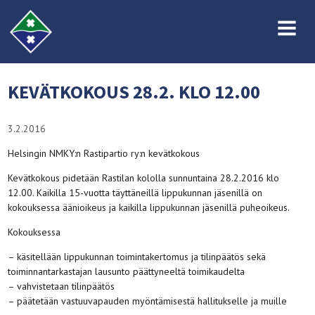
MENU
KEVÄTKOKOUS 28.2. KLO 12.00
3.2.2016
Helsingin NMKY:n Rastipartio ry:n kevätkokous
Kevätkokous pidetään Rastilan kololla sunnuntaina 28.2.2016 klo
12.00. Kaikilla 15-vuotta täyttäneillä lippukunnan jäsenillä on
kokouksessa äänioikeus ja kaikilla lippukunnan jäsenillä puheoikeus.
Kokouksessa
– käsitellään lippukunnan toimintakertomus ja tilinpäätös sekä
toiminnantarkastajan lausunto päättyneeltä toimikaudelta
– vahvistetaan tilinpäätös
– päätetään vastuuvapauden myöntämisestä hallitukselle ja muille