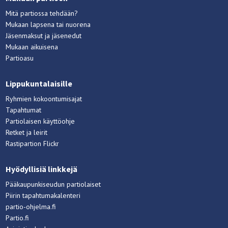
Mitä partiossa tehdään?
Mukaan lapsena tai nuorena
Jäsenmaksut ja jäsenedut
Mukaan aikuisena
Partioasu
Lippukuntalaisille
Ryhmien kokoontumisajat
Tapahtumat
Partiolaisen käyttöohje
Retket ja leirit
Rastipartion Flickr
Hyödyllisiä linkkejä
Pääkaupunkiseudun partiolaiset
Piirin tapahtumakalenteri
partio-ohjelma.fi
Partio.fi